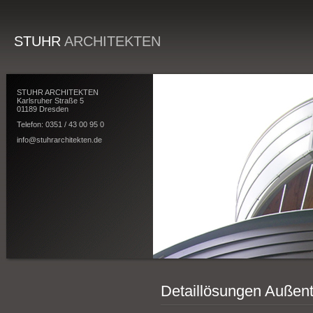
STUHR
ARCHITEKTEN
STUHR ARCHITEKTEN
Karlsruher Straße 5
01189 Dresden
Telefon: 0351 / 43 00 95 0
info@stuhrarchitekten.de
Detaillösungen Außen