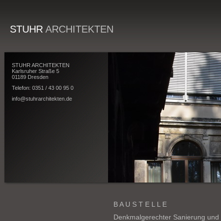
STUHR
ARCHITEKTEN
STUHR ARCHITEKTEN
Karlsruher Straße 5
01189 Dresden
Telefon: 0351 / 43 00 95 0
info@stuhrarchitekten.de
B A U S T E L L E
Denkmalgerechter Sanierung und 