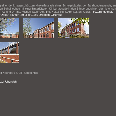
g einer denkmalgeschützten Klinkerfassade eines Schulgebäudes der Jahrhundertwende, er
en Schulneubau mit einer hinterlüfteten Klinkerfassade in den Bänderungslinien der historisc
Planung Dr.-Ing. Michael Stuhr/Dipl.-Ing. Helga Stuhr, Architekten, Objekt:
80.Grundschule
Oskar-Seyffert-Str. 3 in 01189 Dresden-Gittersse
olf Nachbar / BASF Bautechnik
 zur Übersicht