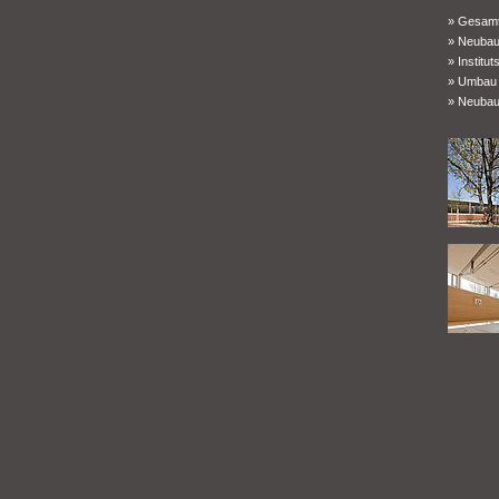
» Gesamt
» Neubau
» Institu
» Umbau 
» Neubau