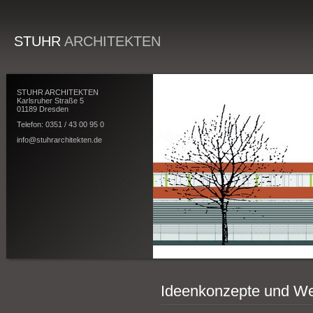
STUHR
ARCHITEKTEN
STUHR ARCHITEKTEN
Karlsruher Straße 5
01189 Dresden
Telefon: 0351 / 43 00 95 0
info@stuhrarchitekten.de
Ideenkonzepte und W