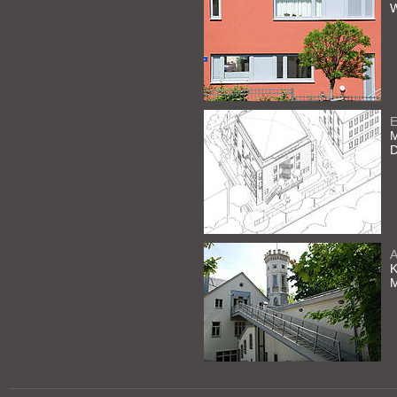
E
M
D
A
K
M