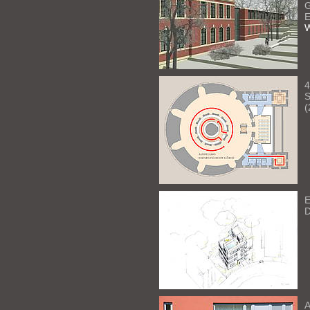
G
E
W
4
S
(
E
D
A