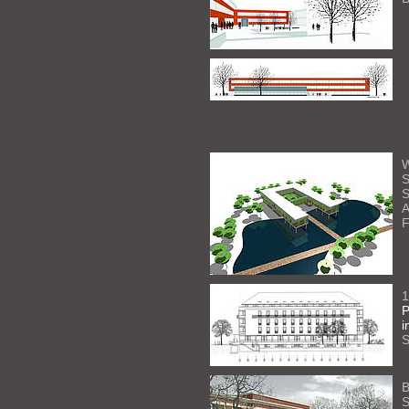
W
S
S
A
F
1
P
i
S
B
S