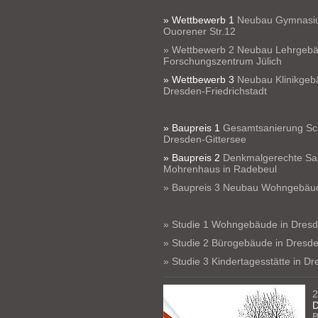
» Wettbewerb 1
Neubau Gymnasiu
Ouorener Str.12
» Wettbewerb 2 Neubau Lehrgebä
Forschungszentrum Jülich
» Wettbewerb 3
Neubau Klinikgebä
Dresden-Friedrichstadt
» Baupreis 1
Gesamtsanierung Sch
Dresden-Gittersee
» Baupreis 2
Denkmalgerechte San
Mohrenhaus in Radebeul
» Baupreis 3 Neubau Wohngebäud
» Studie 1 Wohngebäude in Dres
» Studie 2 Bürogebäude in Dresd
» Studie 3 Kindertagesstätte in D
2
D
B